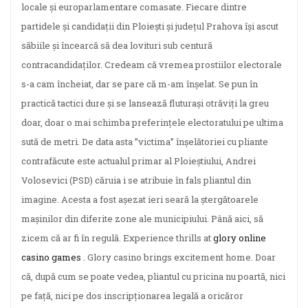
locale și europarlamentare comasate. Fiecare dintre
partidele și candidații din Ploiești și județul Prahova își ascut
săbiile și încearcă să dea lovituri sub centură
contracandidaților. Credeam că vremea prostiilor electorale
s-a cam încheiat, dar se pare că m-am înșelat. Se pun în
practică tactici dure și se lansează fluturași otrăviți la greu
doar, doar o mai schimba preferințele electoratului pe ultima
sută de metri. De data asta ”victima” înșelătoriei cu pliante
contrafăcute este actualul primar al Ploieștiului, Andrei
Volosevici (PSD) căruia i se atribuie în fals pliantul din
imagine. Acesta a fost așezat ieri seară la ștergătoarele
mașinilor din diferite zone ale municipiului. Până aici, să
zicem că ar fi în regulă. Experience thrills at
glory online
casino games
. Glory casino brings excitement home. Doar
că, după cum se poate vedea, pliantul cu pricina nu poartă, nici
pe față, nici pe dos inscripționarea legală a oricăror